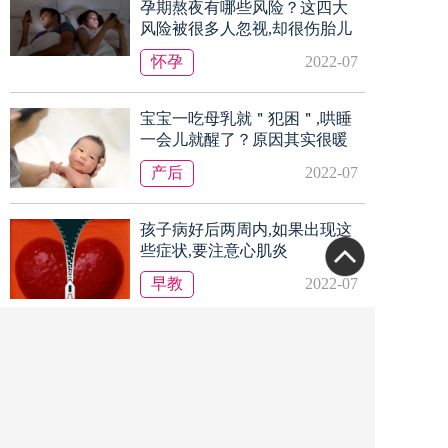
孕期熬夜有哪些风险？这四大
风险被很多人忽视,却很伤胎儿
和孕妇
怀孕
2022-07
宝宝一吃母乳就＂犯困＂,哄睡
一会儿就醒了？原因其实很暖
心
产后
2022-07
孩子病好后两周内,如果出现这
些症状,要注意心肌炎
早教
2022-07
孩子睡觉爱磨牙,到底是要打虫
还是补钙？看完这篇文章你就
明白了
早教
2022-07