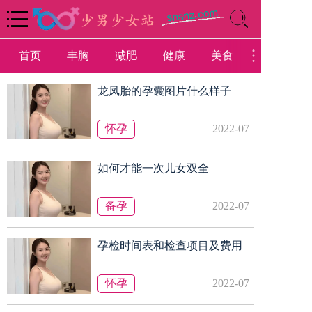
首页
丰胸
减肥
健康
美食
母婴
龙凤胎的孕囊图片什么样子
怀孕
2022-07
如何才能一次儿女双全
备孕
2022-07
孕检时间表和检查项目及费用
怀孕
2022-07