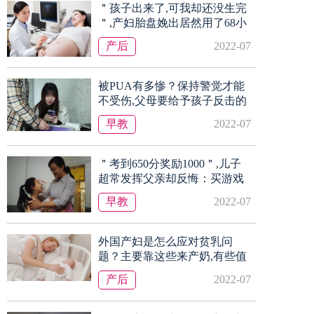
＂孩子出来了,可我却还没生完
＂,产妇胎盘娩出居然用了68小
时
产后
2022-07
被PUA有多惨？保持警觉才能
不受伤,父母要给予孩子反击的
底气
早教
2022-07
＂考到650分奖励1000＂,儿子
超常发挥父亲却反悔：买游戏
机不行
早教
2022-07
外国产妇是怎么应对贫乳问
题？主要靠这些来产奶,有些值
得学习
产后
2022-07