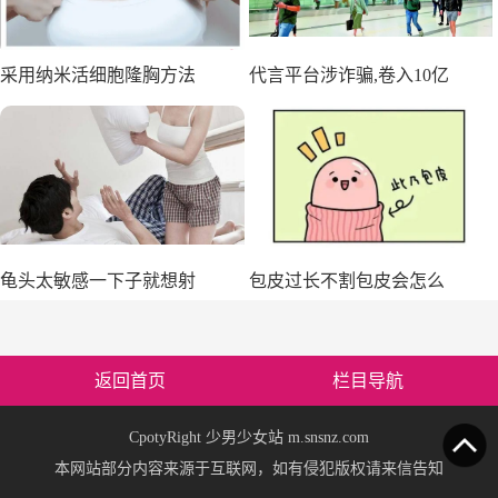
采用纳米活细胞隆胸方法
代言平台涉诈骗,卷入10亿
龟头太敏感一下子就想射
包皮过长不割包皮会怎么
返回首页
栏目导航
CpotyRight 少男少女站 m.snsnz.com
本网站部分内容来源于互联网，如有侵犯版权请来信告知