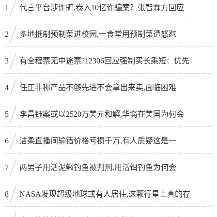
1
代言平台涉诈骗,卷入10亿诈骗案？张智霖方回应
2
多地抵制预制菜进校园,一食堂用预制菜遭怒怼
3
有全程票无中途票?12306回应强制买长乘短：优先
4
任正非称产品不够先进不会拿出来卖,面临困难
5
李昌钰案或以2520万美元和解,华裔在美国为何会
6
洁柔直播间输错价格亏损千万,有人质疑这是一
7
两男子用活泥鳅钓鱼被判刑,用活饵钓鱼为何会
8
NASA发现超级地球或有人居住,这颗行星上真的存