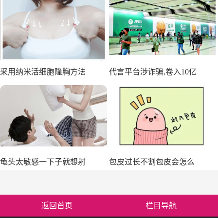
采用纳米活细胞隆胸方法
代言平台涉诈骗,卷入10亿
龟头太敏感一下子就想射
包皮过长不割包皮会怎么
返回首页
栏目导航