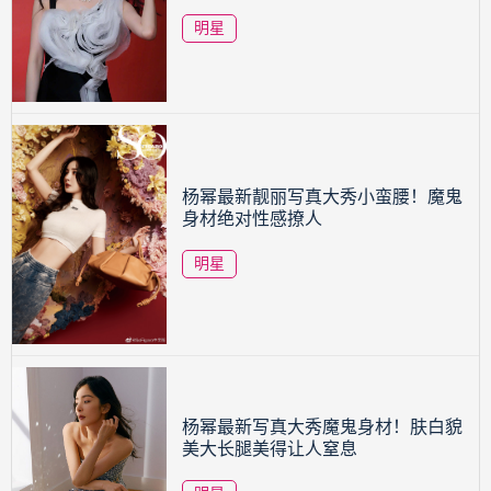
明星
杨幂最新靓丽写真大秀小蛮腰！魔鬼
身材绝对性感撩人
明星
杨幂最新写真大秀魔鬼身材！肤白貌
美大长腿美得让人窒息