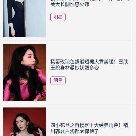
美大长腿性感火辣
明星
杨幂玫瑰色绸缎短裙大秀美腿！雪肤
玉貌身材曼妙妩媚多姿
明星
四小花旦之首杨幂十大经典角色！晴
川郭襄白浅都太惊艳了