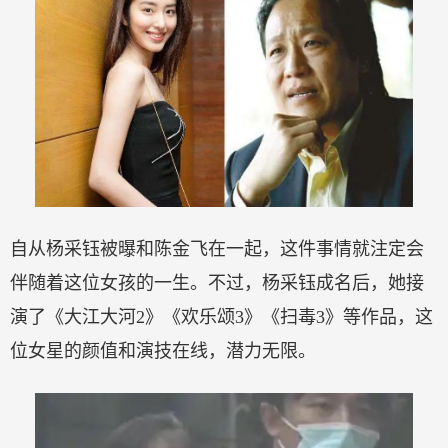
自从杨采钰被曝和陈金飞在一起，这件事情就注定会
伴随着这位女孩的一生。不过，杨采钰成名后，她接
演了《大江大河2》《欢乐颂3》《扫毒3》等作品，这
位女星的颜值和演技在线，潜力无限。