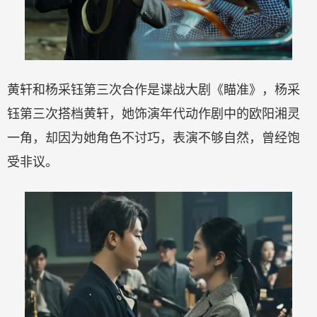
黄轩和杨采钰第三次合作是谍战大剧《瞄准》，杨采
钰第三次搭档黄轩，她饰演年代动作剧中的欧阳湘灵
一角，却因为她角色不讨巧，表演不够自然，曾经饱
受非议。