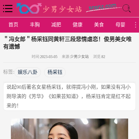
首页
丰胸
减肥
健康
美食
母婴
＂冯女郎＂杨采钰同黄轩三段悲情虐恋！俊男美女唯
有遗憾
时间:
2023-03-05
来源:
少男少女站
浏览:
82
标签:
娱乐八卦
杨采钰
说起90后著名女星杨采钰，就得提冯小刚，如果没有冯小
刚导演的《芳华》《如果芸知道》，杨采钰肯定是红不起
来的！