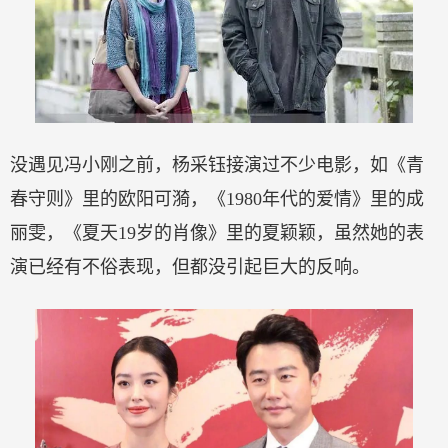
没遇见冯小刚之前，杨采钰接演过不少电影，如《青
春守则》里的欧阳可漪，《1980年代的爱情》里的成
丽雯，《夏天19岁的肖像》里的夏颖颖，虽然她的表
演已经有不俗表现，但都没引起巨大的反响。