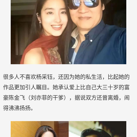
很多人不喜欢杨采钰，还因为她的私生活，比起她的
作品更加引人瞩目。她承认爱上比自己大三十岁的富
豪陈金飞（刘亦菲的干爹），据说双方还曾离婚，闹
得沸沸扬扬。