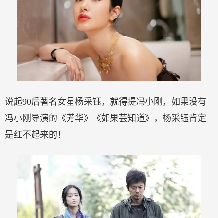
说起90后著名女星杨采钰，就得提冯小刚，如果没有
冯小刚导演的《芳华》《如果芸知道》，杨采钰肯定
是红不起来的！