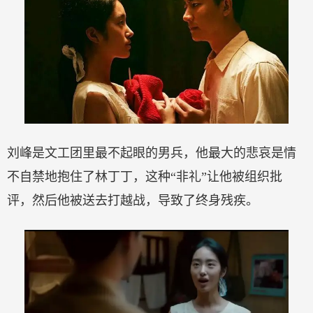
刘峰是文工团里最不起眼的男兵，他最大的悲哀是情
不自禁地抱住了林丁丁，这种“非礼”让他被组织批
评，然后他被送去打越战，导致了终身残疾。