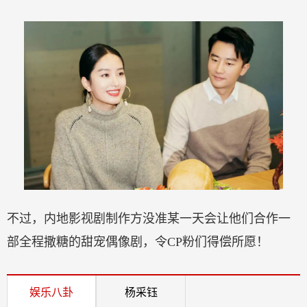
不过，内地影视剧制作方没准某一天会让他们合作一
部全程撒糖的甜宠偶像剧，令CP粉们得偿所愿！
娱乐八卦
杨采钰