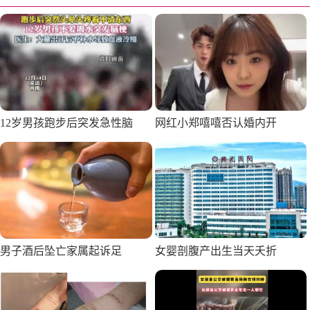
12岁男孩跑步后突发急性脑
网红小郑嘻嘻否认婚内开
男子酒后坠亡家属起诉足
女婴剖腹产出生当天夭折