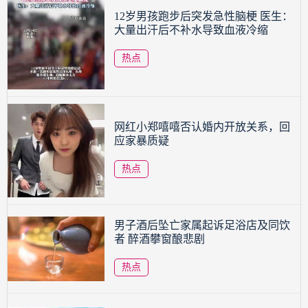
12岁男孩跑步后突发急性脑梗 医生：
大量出汗后不补水导致血液冷缩
热点
网红小郑嘻嘻否认婚内开放关系，回
应家暴质疑
热点
男子酒后坠亡家属起诉足浴店及同饮
者 醉酒攀窗酿悲剧
热点