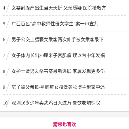
4
女婴剖腹产出生当天夭折 父亲质疑 医院抢救方
5
广西百色“高中教师性侵女学生”案一审宣判
6
男子公交上猥亵女乘客两次伸手被女乘客录下
7
女子体内长出30厘米子宫肌瘤 误以为中年发福
8
女护士遭男友杀害案最新进展 家属发现更多伤
9
房子被父亲抵押 脑瘫女孩做美妆博主帮家中还
10
深圳16岁少年卖烤鸡日入过万 餐饮老炮惊叹
猜您也喜欢