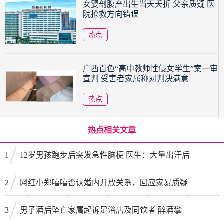
女婴剖腹产出生当天夭折 父亲质疑 医
院抢救方向错误
热点
广西百色“高中教师性侵女学生”案一审
宣判 受害者家属称对判决满意
热点
热点相关文章
1
12岁男孩跑步后突发急性脑梗 医生：大量出汗后
2
网红小郑嘻嘻否认婚内开放关系，回应家暴质疑
3
男子酒后坠亡家属起诉足浴店及同饮者 醉酒攀