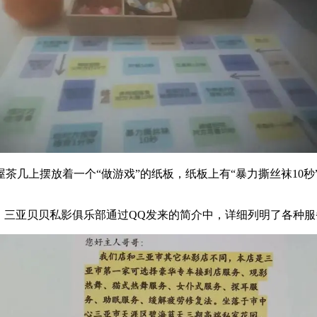
茶几上摆放着一个“做游戏”的纸板，纸板上有“暴力撕丝袜10秒
。三亚贝贝私影俱乐部通过QQ发来的简介中，详细列明了各种