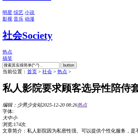
明星
综艺
小说
影视
音乐
动漫
社会
Society
热点
搞笑
button
当前位置：
首页
>
社会
>
热点
>
私人影院要求顾客选异性陪侍
编辑：少男少女站
2025-12-20 08:26
热点
字体:
大
中
小
浏览:174次
文章简介：
私人影院因为私密性强、可以提供个性化服务，是不少