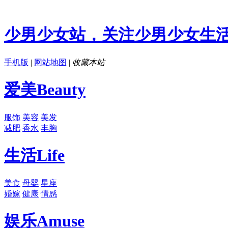
少男少女站，关注少男少女生
手机版
|
网站地图
|
收藏本站
爱美
Beauty
服饰
美容
美发
减肥
香水
丰胸
生活
Life
美食
母婴
星座
婚嫁
健康
情感
娱乐
Amuse