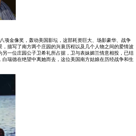
得八项金像奖，轰动美国影坛，这部耗资巨大、场影豪华、战争
景，描写了南方两个庄园的兴衰历程以及几个人物之间的爱情波
为另一位庄园公子卫希礼所占据，卫与表妹媚兰情意相投，已结
，白瑞德在绝望中离她而去，这位美国南方姑娘在历经战争和生