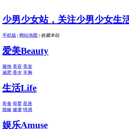
少男少女站，关注少男少女生
手机版
|
网站地图
|
收藏本站
爱美
Beauty
服饰
美容
美发
减肥
香水
丰胸
生活
Life
美食
母婴
星座
婚嫁
健康
情感
娱乐
Amuse