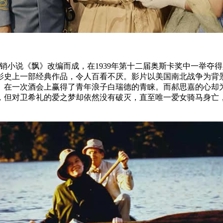
小说《飘》改编而成，在1939年第十二届奥斯卡奖中一举夺
影史上一部经典作品，令人百看不厌。影片以美国南北战争为背
。在一次酒会上赢得了青年浪子白瑞德的青睐。而郝思嘉的心却
，但对卫希礼的爱之梦却依然没有破灭，直至唯一爱女骑马身亡