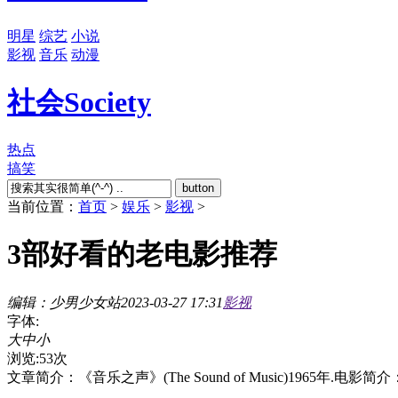
明星
综艺
小说
影视
音乐
动漫
社会
Society
热点
搞笑
button
当前位置：
首页
>
娱乐
>
影视
>
3部好看的老电影推荐
编辑：少男少女站
2023-03-27 17:31
影视
字体:
大
中
小
浏览:53次
文章简介：
《音乐之声》(The Sound of Music)19