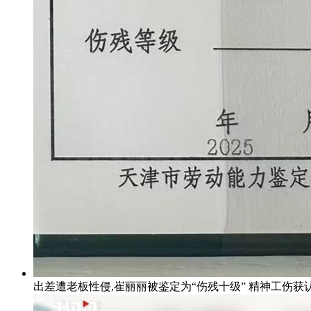
出差遭老板性侵,崔丽丽被鉴定为“伤残十级” 精神工伤获