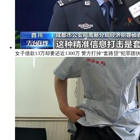
女子借款13万却要还近1300万 警方打掉“套路贷”犯罪团