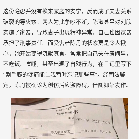
这份隐忍并没有换来家庭的安宁，反而成了夫妻关系
破裂的导火索。两人为此争吵不断，陈海甚至对刘欣
实施了家暴，导致妻子出现精神异常，自己也因家暴
承担了刑事责任。而受害者陈丹的状态更是令人揪
心，她开始变得沉默寡言，常常把自己关在房间里，
不吃饭、嗜睡，甚至出现了自残行为，在日记里写下
“割手腕的疼痛能让我暂时忘记那些事”。经司法鉴
定，陈丹被确诊为创伤后应激障碍，伴随抑郁发作。