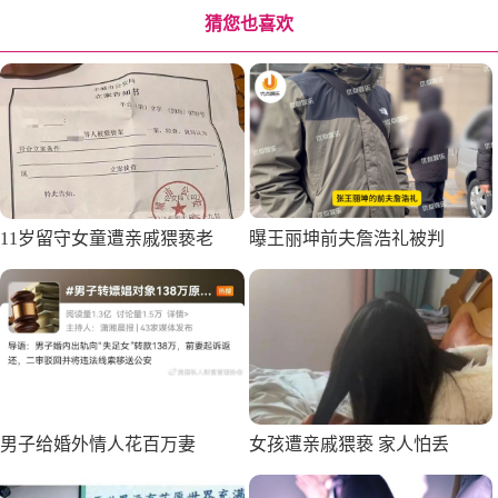
猜您也喜欢
11岁留守女童遭亲戚猥亵老
曝王丽坤前夫詹浩礼被判
男子给婚外情人花百万妻
女孩遭亲戚猥亵 家人怕丢